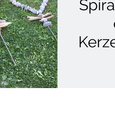
Spira
Kerz