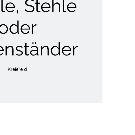
le, Stehle
oder
enständer
Kreiere d