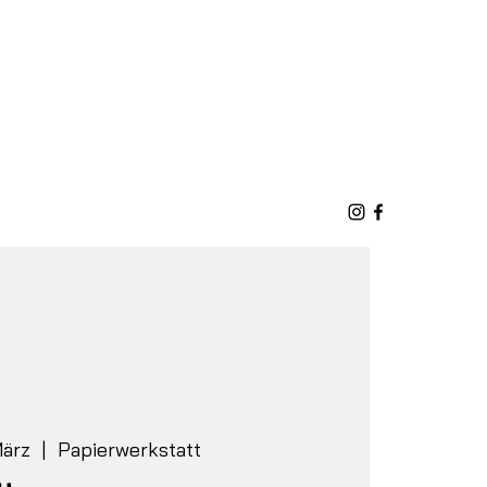
März
  |  
Papierwerkstatt