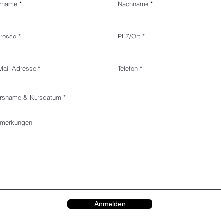
rname
Nachname
resse
PLZ/Ort
Mail-Adresse
Telefon
rsname & Kursdatum
merkungen
Anmelden