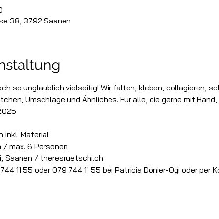
0
sse 38, 3792 Saanen
nstaltung
och so unglaublich vielseitig! Wir falten, kleben, collagieren, s
chen, Umschläge und Ähnliches. Für alle, die gerne mit Hand, 
 2025
 inkl. Material
n / max. 6 Personen
i, Saanen / theresruetschi.ch
44 11 55 oder 079 744 11 55 bei Patricia Dönier-Ogi oder per 