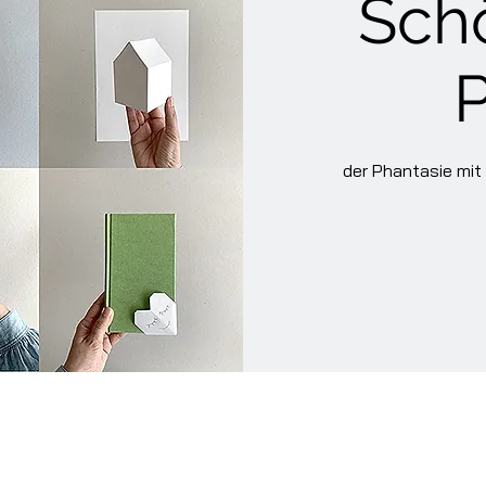
Sch
P
der Phantasie mit