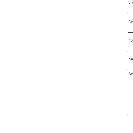
Vo
Ad
E-
Ku
Be